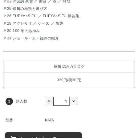
Ｐ22 洋楽調 東雲 ／ 茜音 ／ 巻 ／ 無地
Ｐ25 篠笛の種類と選び方
Ｐ26 FUEYA×SIFU ／ FUEYA×SIFU 篠笛鞄
Ｐ28 アクセサリ ／ ケース ／ 笛袋
Ｐ30 100 年のあゆみ
Ｐ31 ショールーム・笛師の紹介
篠笛 総合カタログ
330円(税30円)
１
購入数
型番
KATA