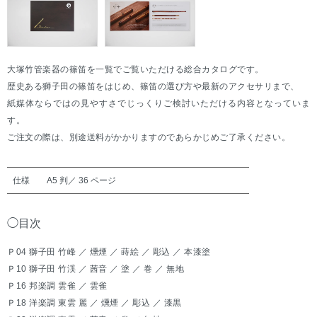
大塚竹管楽器の篠笛を一覧でご覧いただける総合カタログです。
歴史ある獅子田の篠笛をはじめ、篠笛の選び方や最新のアクセサリまで、
紙媒体ならではの見やすさでじっくりご検討いただける内容となっていま
す。
ご注文の際は、別途送料がかかりますのであらかじめご了承ください。
仕様 A5 判／ 36 ページ
◯目次
Ｐ04 獅子田 竹峰 ／ 燻煙 ／ 蒔絵 ／ 彫込 ／ 本漆塗
Ｐ10 獅子田 竹渓 ／ 茜音 ／ 塗 ／ 巻 ／ 無地
Ｐ16 邦楽調 雲雀 ／ 雲雀
Ｐ18 洋楽調 東雲 麗 ／ 燻煙 ／ 彫込 ／ 漆黒