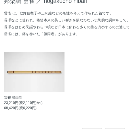
邦楽調 雲雀 ／ hogakucho hibari
雲雀 は、歌舞伎囃子や三味線などの相性を考えて作られた笛です。
長唄などに使われ、篠笛本来の美しい響きを損なわない伝統的な調律をして
長唄をはじめ民謡やわらべ唄など日本に伝わる多くの曲を演奏するのに適し
雲雀には、籐を巻いた「籐両巻」があります。
雲雀 籐両巻
23,210円(税2,110円)から
68,420円(税6,220円)