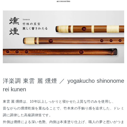
洋楽調 東雲 麗 燻煙 ／ yogakucho shinonome
rei kunen
東雲 麗 燻煙は、10年以上しっかりと寝かせた上質な竹のみを使用し、
昔ながらの燻煙乾燥を重ねることで、竹本来の手触り感を追求した、ドレミ
調に調律した高級調律笛です。
外側は燻煙による深い色艶、内側は本漆塗り仕上げ、職人の夢と想いがつま